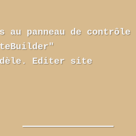
s au panneau de contrôle 
teBuilder"
dèle. Editer site