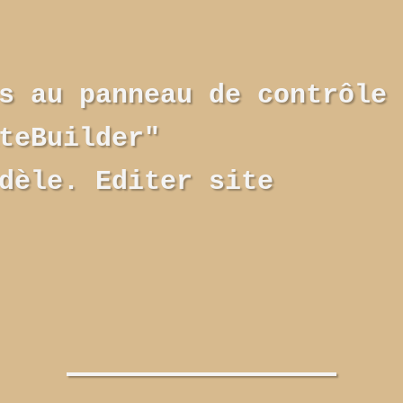
s au panneau de contrôle 
teBuilder"
dèle. Editer site